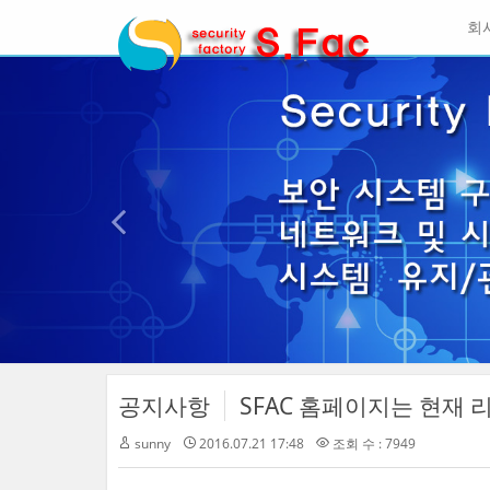
메
회
뉴
토
이
글
본
전
하
문
기
바
로
가
기
공지사항
SFAC 홈페이지는 현재 
sunny
2016.07.21 17:48
조회 수 : 7949