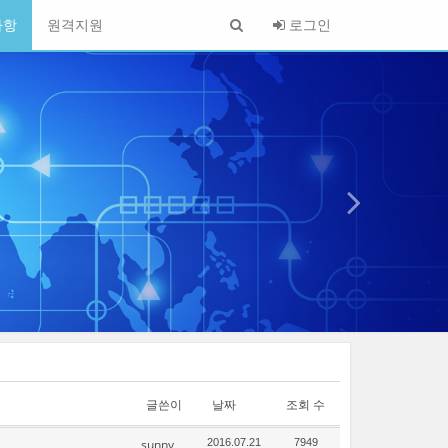
사항
원격지원
로그인
1
글쓴이
날짜
조회 수
sunny
2016.07.21
7949