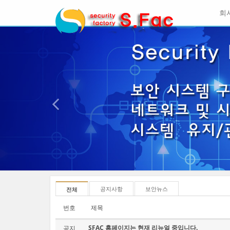
메
회
뉴
토
이
글
본
전
하
문
기
바
로
가
기
공지사항
보안뉴스
전체
번호
제목
SFAC 홈페이지는 현재 리뉴얼 중입니다.
공지