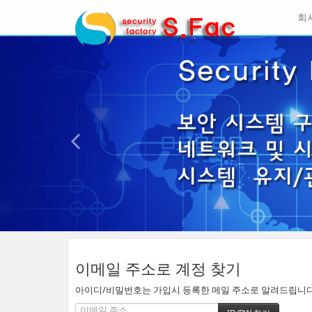
메
회
뉴
토
이
글
본
전
하
문
기
바
로
가
기
이메일 주소로 계정 찾기
아이디/비밀번호는 가입시 등록한 메일 주소로 알려드립니다. 